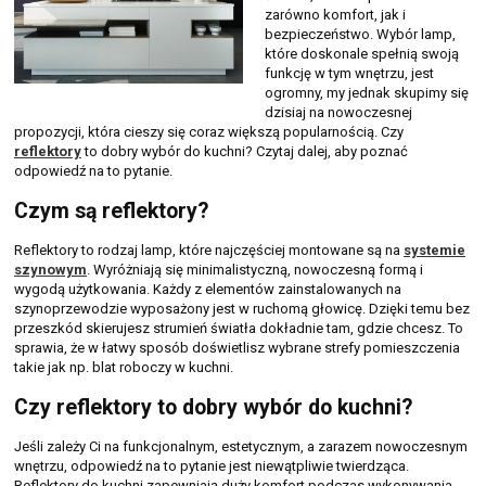
zarówno komfort, jak i
bezpieczeństwo. Wybór lamp,
które doskonale spełnią swoją
funkcję w tym wnętrzu, jest
ogromny, my jednak skupimy się
dzisiaj na nowoczesnej
propozycji, która cieszy się coraz większą popularnością. Czy
reflektory
to dobry wybór do kuchni? Czytaj dalej, aby poznać
odpowiedź na to pytanie.
Czym są reflektory?
Reflektory to rodzaj lamp, które najczęściej montowane są na
systemie
szynowym
. Wyróżniają się minimalistyczną, nowoczesną formą i
wygodą użytkowania. Każdy z elementów zainstalowanych na
szynoprzewodzie wyposażony jest w ruchomą głowicę. Dzięki temu bez
przeszkód skierujesz strumień światła dokładnie tam, gdzie chcesz. To
sprawia, że w łatwy sposób doświetlisz wybrane strefy pomieszczenia
takie jak np. blat roboczy w kuchni.
Czy reflektory to dobry wybór do kuchni?
Jeśli zależy Ci na funkcjonalnym, estetycznym, a zarazem nowoczesnym
wnętrzu, odpowiedź na to pytanie jest niewątpliwie twierdząca.
Reflektory do kuchni zapewniają duży komfort podczas wykonywania