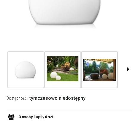
tymczasowo niedostępny
Dostępność:
3
osoby
kupiły
6
szt.