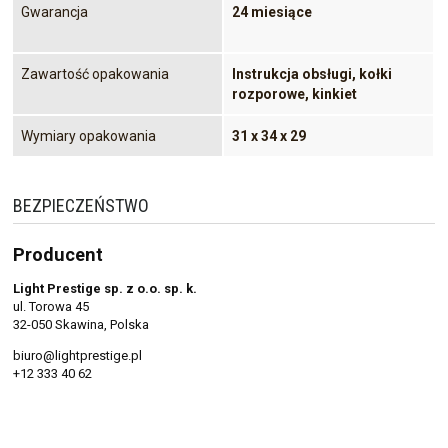
Gwarancja
24 miesiące
Zawartość opakowania
Instrukcja obsługi, kołki
rozporowe, kinkiet
Wymiary opakowania
31 x 34 x 29
BEZPIECZEŃSTWO
Producent
Light Prestige sp. z o.o. sp. k.
ul. Torowa 45
32-050 Skawina, Polska
biuro@lightprestige.pl
+12 333 40 62