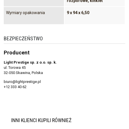
rozporowe, kinkiet
Wymiary opakowania
9 x 94 x 6,50
BEZPIECZEŃSTWO
Producent
Light Prestige sp. z o.o. sp. k.
ul. Torowa 45
32-050 Skawina, Polska
biuro@lightprestige.pl
+12 333 40 62
INNI KLIENCI KUPILI RÓWNIEŻ