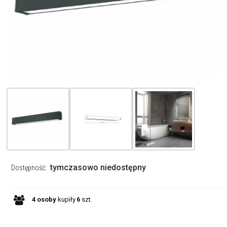
tymczasowo niedostępny
Dostępność:
4
osoby
kupiły
6
szt.