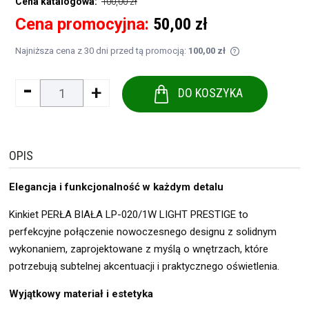
100,00 zł
Cena katalogowa:
Cena promocyjna:
50,00 zł
Najniższa cena z 30 dni przed tą promocją:
100,00 zł
Jeżeli produkt j
-
+
30 dni, wyświetl
DO KOSZYKA
momentu, kiedy 
sprzedaży.
OPIS
Elegancja i funkcjonalność w każdym detalu
Kinkiet PERŁA BIAŁA LP-020/1W LIGHT PRESTIGE to
perfekcyjne połączenie nowoczesnego designu z solidnym
wykonaniem, zaprojektowane z myślą o wnętrzach, które
potrzebują subtelnej akcentuacji i praktycznego oświetlenia.
Wyjątkowy materiał i estetyka