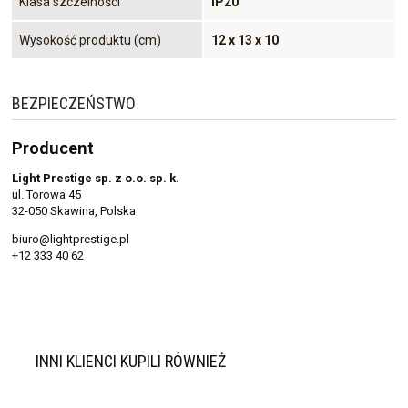
Klasa szczelności
IP20
Wysokość produktu (cm)
12 x 13 x 10
BEZPIECZEŃSTWO
Producent
Light Prestige sp. z o.o. sp. k.
ul. Torowa 45
32-050 Skawina, Polska
biuro@lightprestige.pl
+12 333 40 62
INNI KLIENCI KUPILI RÓWNIEŻ