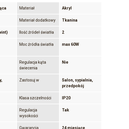
ąca
Materiał
Akryl
Materiał dodatkowy
Tkanina
int)
Ilość źródeł światła
2
Moc źródła światła
max 60W
Regulacja kąta
Nie
świecenia
,
Zastosuj w
Salon, sypialnia,
przedpokój
Klasa szczelności
IP20
Regulacja
Tak
wysokości
Gwarancja
24 miesiące