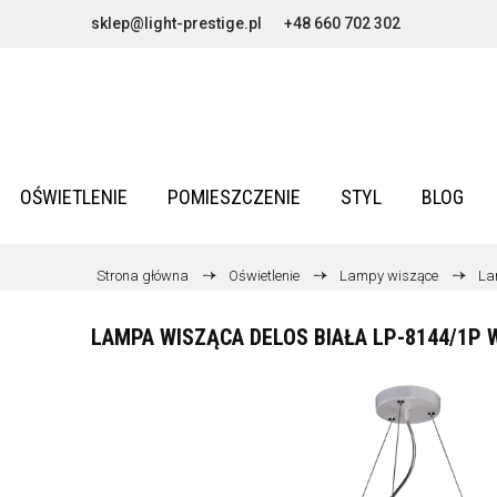
sklep@light-prestige.pl
+48 660 702 302
OŚWIETLENIE
POMIESZCZENIE
STYL
BLOG
Strona główna
Oświetlenie
Lampy wiszące
La
LAMPA WISZĄCA DELOS BIAŁA LP-8144/1P 