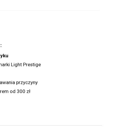
:
zyku
arki Light Prestige
dawania przyczyny
rem od 300 zł