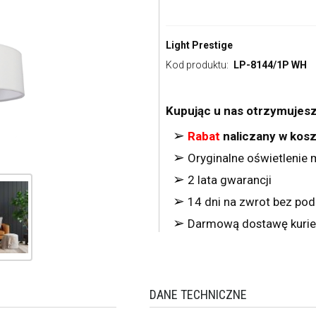
Light Prestige
Kod produktu:
LP-8144/1P WH
Kupując u nas otrzymujesz
➢
Rabat
naliczany w kos
➢
Oryginalne oświetlenie m
➢
2 lata gwarancji
➢
14 dni na zwrot bez po
➢
Darmową dostawę kurie
DANE TECHNICZNE