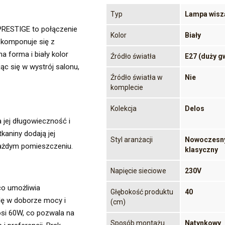
Typ
Lampa wisz
RESTIGE to połączenie
Kolor
Biały
 komponuje się z
a forma i biały kolor
Źródło światła
E27 (duży gw
ując się w wystrój salonu,
Źródło światła w
Nie
komplecie
Kolekcja
Delos
 jej długowieczność i
aniny dodają jej
Styl aranżacji
Nowoczesny
każdym pomieszczeniu.
klasyczny
Napięcie sieciowe
230V
co umożliwia
Głębokość produktu
40
dę w doborze mocy i
(cm)
si 60W, co pozwala na
Sposób montażu
Natynkowy