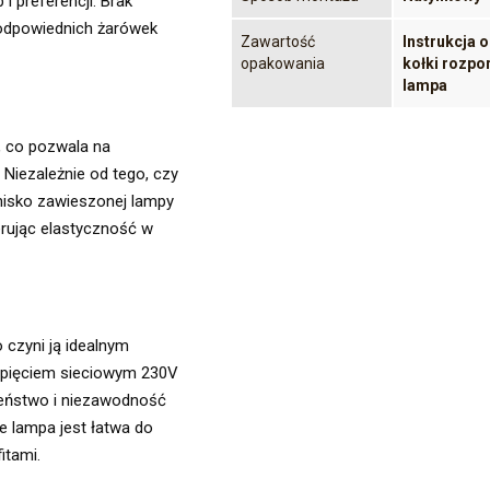
i preferencji. Brak
 odpowiednich żarówek
Zawartość
Instrukcja o
opakowania
kołki rozpo
lampa
, co pozwala na
 Niezależnie od tego, czy
nisko zawieszonej lampy
erując elastyczność w
 czyni ją idealnym
apięciem sieciowym 230V
zeństwo i niezawodność
 lampa jest łatwa do
itami.