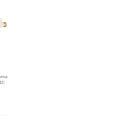
rema
/4C