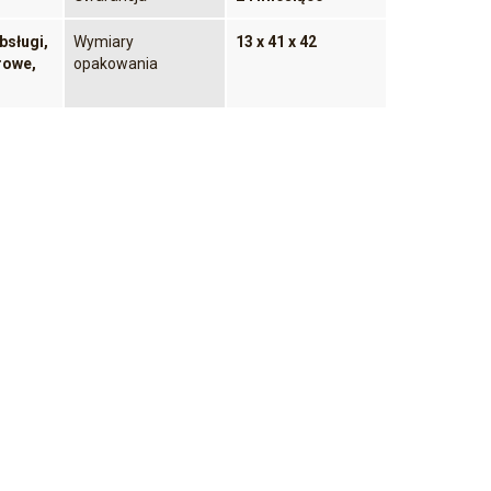
bsługi,
Wymiary
13 x 41 x 42
rowe,
opakowania