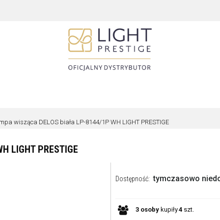
mpa wisząca DELOS biała LP-8144/1P WH LIGHT PRESTIGE
WH LIGHT PRESTIGE
tymczasowo nied
Dostępność:
3
osoby
kupiły
4
szt.