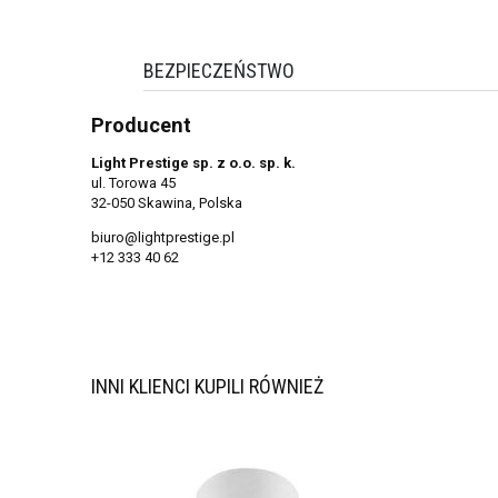
BEZPIECZEŃSTWO
Producent
Light Prestige sp. z o.o. sp. k.
ul. Torowa 45
32-050 Skawina, Polska
biuro@lightprestige.pl
+12 333 40 62
INNI KLIENCI KUPILI RÓWNIEŻ