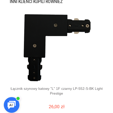
INNI KLIENCI KUPILI RÓWNIEŻ
Łącznik szynowy katowy "L" 1F czarny LP-552-S-BK Light
ŻAR
Prestige
26,00 zł