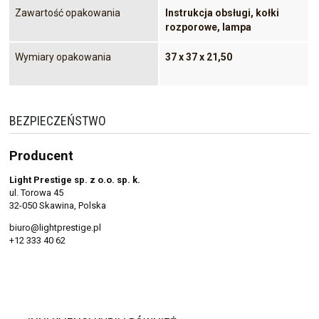
Zawartość opakowania
Instrukcja obsługi, kołki
rozporowe, lampa
Wymiary opakowania
37 x 37 x 21,50
BEZPIECZEŃSTWO
Producent
Light Prestige sp. z o.o. sp. k.
ul. Torowa 45
32-050 Skawina, Polska
biuro@lightprestige.pl
+12 333 40 62