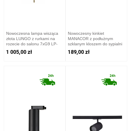
Nowoczesna lampa wisząca
Nowoczesny kinkiet
złota LUNGO z rurkami na
MANACOR z podłużnym
rozecie do salonu 7xG9 LP-
szklanym kloszem do sypialni
894/7P GD Light Prestige
LP-232/1W BK Light Prestige
1 005,00 zł
189,00 zł