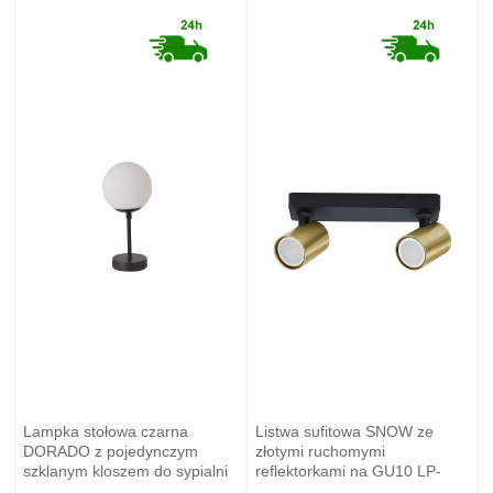
Lampka stołowa czarna
Listwa sufitowa SNOW ze
DORADO z pojedynczym
złotymi ruchomymi
szklanym kloszem do sypialni
reflektorkami na GU10 LP-
LP-002/1T S BK Light Prestige
731/2W GD Light Prestige