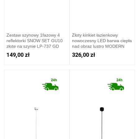
Zestaw szynowy 1fazowy 4
Złoty kinkiet łazienkowy
reflektorki SNOW SET GU10
nowoczesny LED barwa ciepła
złote na szynie LP-737 GD
nad obraz lustro MODERN
SET Light Prestige
SLIM LP-777/1W M GD Light
149,00 zł
326,00 zł
Prestige