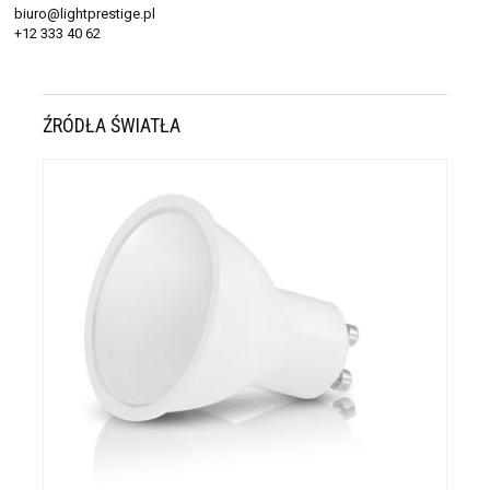
biuro@lightprestige.pl
+12 333 40 62
ŹRÓDŁA ŚWIATŁA