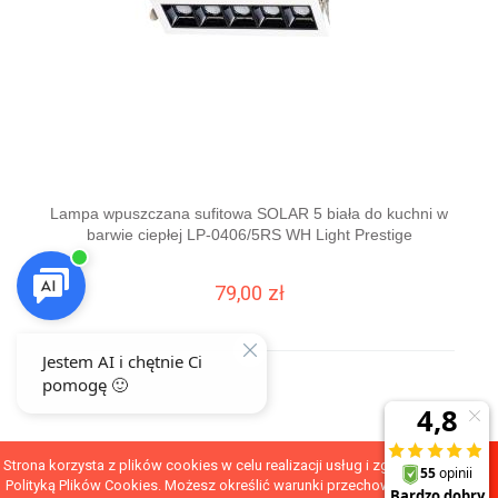
Lampa wpuszczana sufitowa SOLAR 5 biała do kuchni w
Lamp
barwie ciepłej LP-0406/5RS WH Light Prestige
79,00 zł
DO KOSZYKA
Strona korzysta z plików cookies w celu realizacji usług i zgodnie z
POKAŻ PEŁNĄ WERSJĘ STRONY
Polityką Plików Cookies. Możesz określić warunki przechowywania