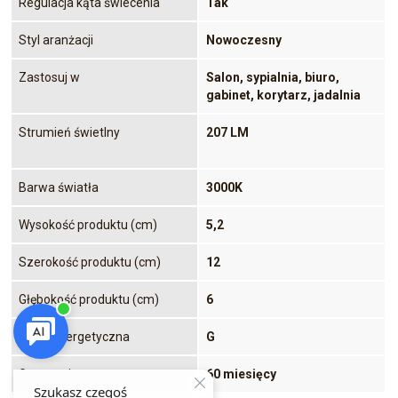
Regulacja kąta świecenia
Tak
Styl aranżacji
Nowoczesny
Zastosuj w
Salon, sypialnia, biuro,
gabinet, korytarz, jadalnia
Strumień świetlny
207 LM
Barwa światła
3000K
Wysokość produktu (cm)
5,2
Szerokość produktu (cm)
12
Głębokość produktu (cm)
6
Klasa energetyczna
G
Gwarancja
60 miesięcy