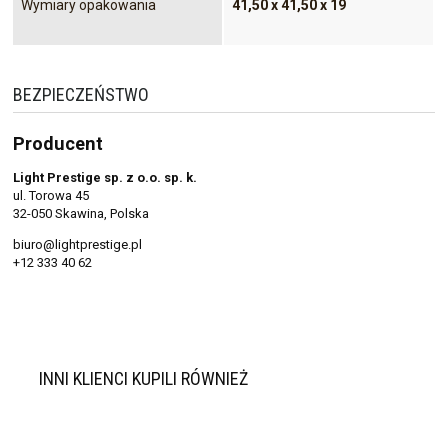
Wymiary opakowania
41,50 x 41,50 x 19
BEZPIECZEŃSTWO
Producent
Light Prestige sp. z o.o. sp. k.
ul. Torowa 45
32-050 Skawina, Polska
biuro@lightprestige.pl
+12 333 40 62
INNI KLIENCI KUPILI RÓWNIEŻ