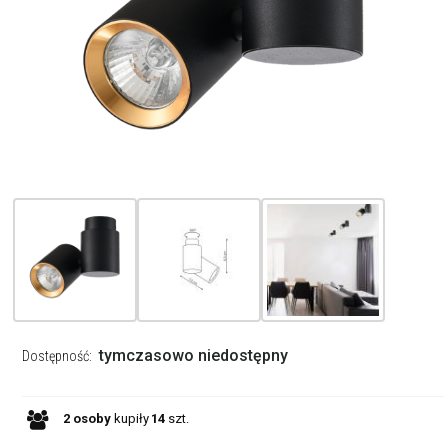
tymczasowo niedostępny
Dostępność:
2
osoby
kupiły
14
szt.