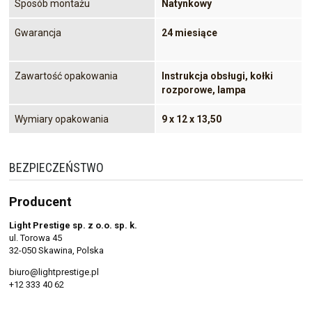
Sposób montażu
Natynkowy
Gwarancja
24 miesiące
Zawartość opakowania
Instrukcja obsługi, kołki
rozporowe, lampa
Wymiary opakowania
9 x 12 x 13,50
BEZPIECZEŃSTWO
Producent
Light Prestige sp. z o.o. sp. k.
ul. Torowa 45
32-050 Skawina, Polska
biuro@lightprestige.pl
+12 333 40 62