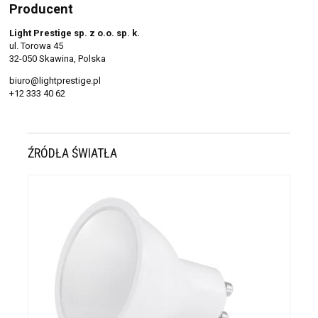
Producent
Light Prestige sp. z o.o. sp. k.
ul. Torowa 45
32-050 Skawina, Polska
biuro@lightprestige.pl
+12 333 40 62
ŹRÓDŁA ŚWIATŁA