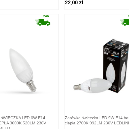
22,00 zł
śWIECZKA LED 6W E14
Żarówka świeczka LED 9W E14 ba
EPŁA 3000K 520LM 230V
ciepła 2700K 992LM 230V LEDLIN
MLED