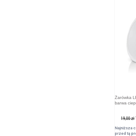
Żarówka 
barwa cie
19,00 zł
Najniższa c
przed tą p