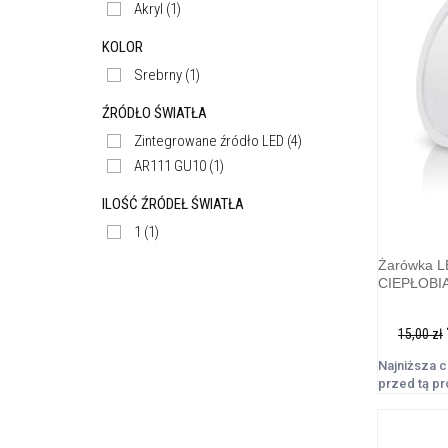
Akryl
(1)
KOLOR
Srebrny
(1)
ŹRÓDŁO ŚWIATŁA
Zintegrowane źródło LED
(4)
AR111 GU10
(1)
ILOŚĆ ŹRÓDEŁ ŚWIATŁA
1
(1)
Żarówka 
CIEPŁOBI
15,00 zł
Najniższa c
przed tą p