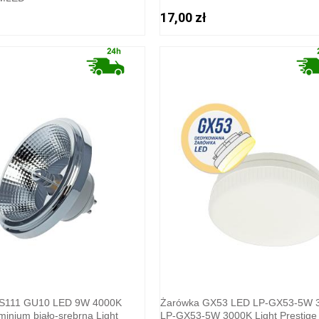
17,00 zł
S111 GU10 LED 9W 4000K
Żarówka GX53 LED LP-GX53-5W 
uminium biało-srebrna Light
LP-GX53-5W 3000K Light Prestige