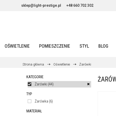
sklep@light-prestige.pl
+48 660 702 302
OŚWIETLENIE
POMIESZCZENIE
STYL
BLOG
Strona główna
Oświetlenie
Żarówki
KATEGORIE
ŻARÓW
Żarówki
(44)
TYP
Żarówka
(6)
MATERIAŁ