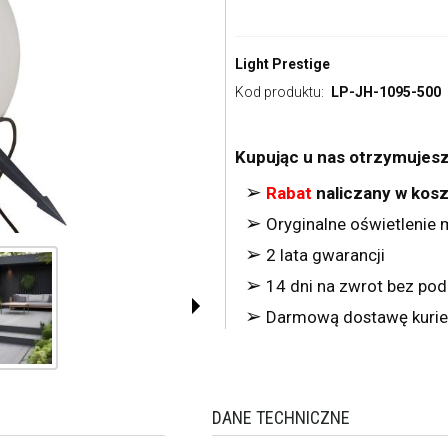
Light Prestige
Kod produktu:
LP-JH-1095-500
Kupując u nas otrzymujesz
➢
Rabat
naliczany w kos
➢
Oryginalne oświetlenie m
➢
2 lata gwarancji
➢
14 dni na zwrot bez po
➢
Darmową dostawę kurie
DANE TECHNICZNE