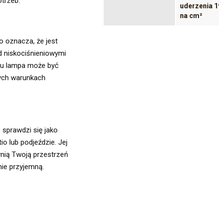
otrzeb.
uderzenia 1
na cm²
o oznacza, że jest
d niskociśnieniowymi
mu lampa może być
ych warunkach
sprawdzi się jako
io lub podjeździe. Jej
nią Twoją przestrzeń
znie przyjemną.