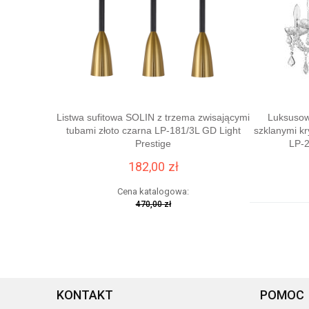
Listwa sufitowa SOLIN z trzema zwisającymi
Luksusow
tubami złoto czarna LP-181/3L GD Light
szklanymi k
Prestige
LP-2
182,00 zł
Cena katalogowa:
470,00 zł
Najniższa cena z 30 dni
przed tą promocją:
236,00 zł
KONTAKT
POMOC