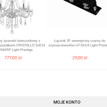
y żyrandol świecznikowy z
Łącznik 3F wewnętrzny czarny do
ryształkami CRISTALLO 5xE14
szynoprzewodów LP-551/4 Light Prest
940/5P Light Prestige
777,00 zł
29,00 zł
DO KOSZYKA
DO KOSZYKA
MOJE KONTO