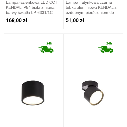
Lampa łazienkowa LED CCT
Lampa natynkowa czarna
KENDAL IP54 biała zmiana
tubka aluminiowa KENDAL z
barwy światła LP-6331/1C
ozdobnym pierścieniem do
IP54 WH Light Prestige
salonu GX53 LP-6331/1SM R2
168,00 zł
51,00 zł
BK Light Prestige