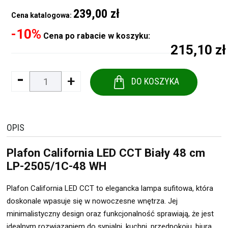
239,00 zł
Cena katalogowa:
-10%
Cena po rabacie w koszyku:
215,10 zł
-
+
DO KOSZYKA
OPIS
Plafon California LED CCT Biały 48 cm
LP-2505/1C-48 WH
Plafon California LED CCT to elegancka lampa sufitowa, która
doskonale wpasuje się w nowoczesne wnętrza. Jej
minimalistyczny design oraz funkcjonalność sprawiają, że jest
idealnym rozwiązaniem do sypialni, kuchni, przedpokoju, biura