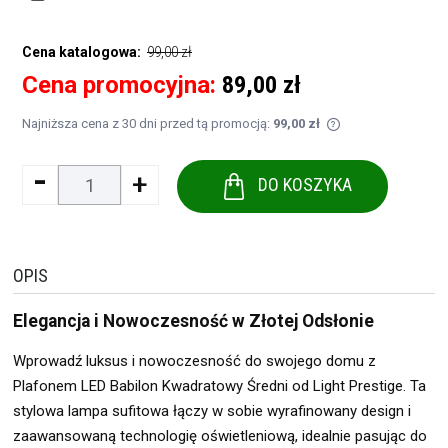
99,00 zł
Cena katalogowa:
Cena promocyjna:
89,00 zł
Najniższa cena z 30 dni przed tą promocją:
99,00 zł
Jeżeli produkt je
-
+
30 dni, wyświetla
DO KOSZYKA
momentu, kiedy p
sprzedaży.
OPIS
Elegancja i Nowoczesność w Złotej Odsłonie
Wprowadź luksus i nowoczesność do swojego domu z
Plafonem LED Babilon Kwadratowy Średni od Light Prestige. Ta
stylowa lampa sufitowa łączy w sobie wyrafinowany design i
zaawansowaną technologię oświetleniową, idealnie pasując do