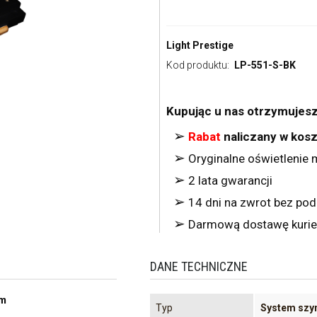
Light Prestige
Kod produktu:
LP-551-S-BK
Kupując u nas otrzymujesz
➢
Rabat
naliczany w kos
➢
Oryginalne oświetlenie m
➢
2 lata gwarancji
➢
14 dni na zwrot bez po
➢
Darmową dostawę kurie
DANE TECHNICZNE
ym
Typ
System szy