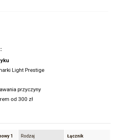
:
zyku
arki Light Prestige
dawania przyczyny
rem od 300 zł
nowy 1
Rodzaj
Łącznik