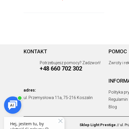
Na
DO KOSZYKA
prze
KONTAKT
POMOC
Potrzebujesz pomocy? Zadzwoń!
Zwroty i r
+48 660 702 302
INFORM
adres:
Polityka p
ul. Przemysłowa 11a, 75-216 Koszalin
Regulamin
Blog
Sklep Light Prestige
// ul. 