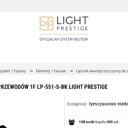
System 1 fazowy
Elementy 1 fazowe
Łącznik wewnętrzny czarny do 
RZEWODÓW 1F LP-551-S-BK LIGHT PRESTIGE
tymczasowo nied
Dostępność:
138
osób
kupiło
303
szt.