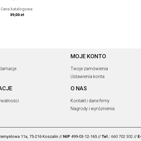
Cena katalogowa:
39,00 zł
jniższa cena z 30 dni
d tą promocją:
39,00 zł
MOJE KONTO
DO KOSZYKA
eklamacje
Twoje zamówienia
Ustawienia konta
ACJE
O NAS
rywatności
Kontakt i dane firmy
Nagrody i wyróżnienia
Przemysłowa 11a, 75-216 Koszalin //
NIP
499-03-12-165 //
Tel.:
660 702 302
//
E