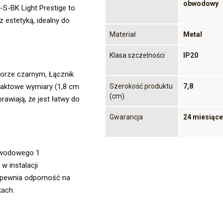
obwodowy
-BK Light Prestige to
 estetyką, idealny do
Materiał
Metal
Klasa szczelności
IP20
orze czarnym, Łącznik
Szerokość produktu
7,8
paktowe wymiary (1,8 cm
(cm)
rawiają, że jest łatwy do
Gwarancja
24 miesiące
ewodowego 1
w instalacji
zapewnia odporność na
kach.