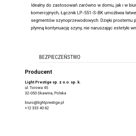
Idealny do zastosowań zarówno w domu, jak i w biu
komercyjnych, Łącznik LP-551-S-BK umożliwia łatwe
segmentów szynoprzewodowych. Dzięki prostemu p
płynną kontynuację szyny, nie naruszając estetyki wn
BEZPIECZEŃSTWO
Producent
Light Prestige sp. z o.o. sp. k.
ul. Torowa 45
32-050 Skawina, Polska
biuro@lightprestige.pl
+12 333 40 62