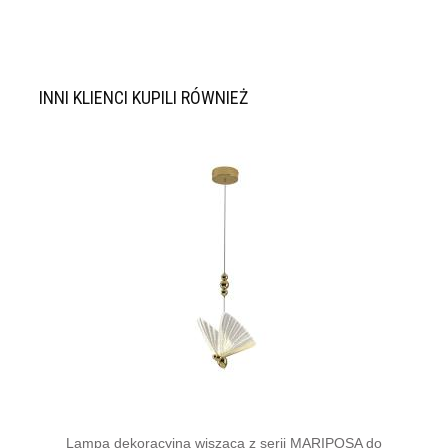
INNI KLIENCI KUPILI RÓWNIEŻ
Lampa dekoracyjna wisząca z serii MARIPOSA do
Eleg