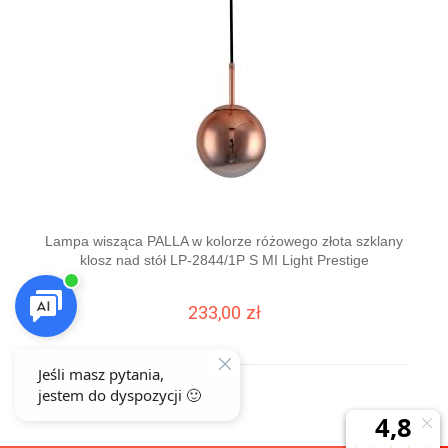
Lampa wisząca PALLA w kolorze różowego złota szklany
La
klosz nad stół LP-2844/1P S MI Light Prestige
233,00 zł
DO KOSZYKA