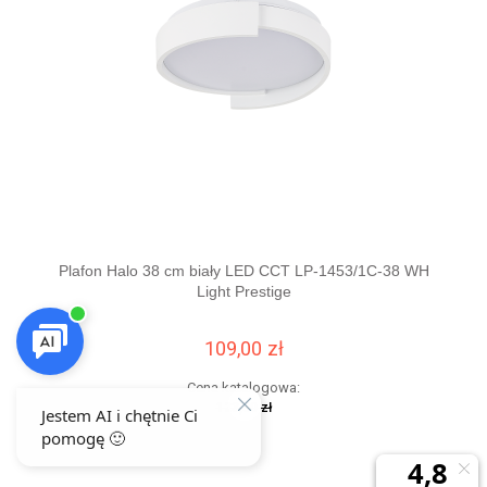
Plafon Halo 38 cm biały LED CCT LP-1453/1C-38 WH
Plaf
Light Prestige
109,00 zł
Cena katalogowa:
123,00 zł
Najniższa cena z 30 dni
przed tą promocją:
123,00 zł