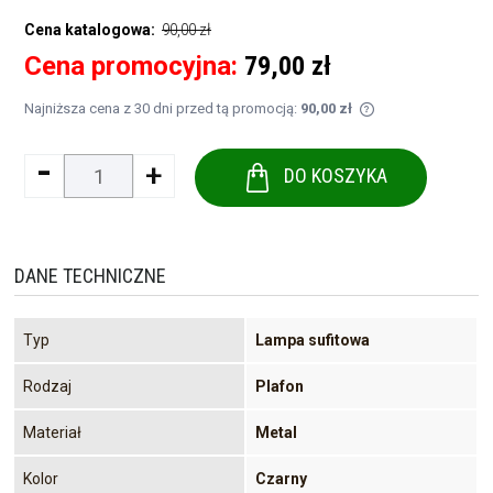
90,00 zł
Cena katalogowa:
Cena promocyjna:
79,00 zł
Najniższa cena z 30 dni przed tą promocją:
90,00 zł
Jeżeli produkt je
-
+
30 dni, wyświetla
DO KOSZYKA
momentu, kiedy p
sprzedaży.
DANE TECHNICZNE
Typ
Lampa sufitowa
Rodzaj
Plafon
Materiał
Metal
Kolor
Czarny