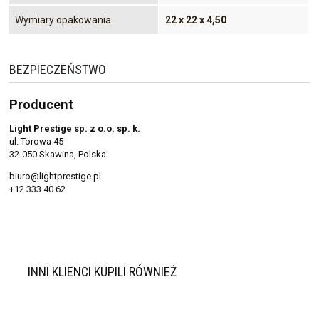
Wymiary opakowania
22 x 22 x 4,50
BEZPIECZEŃSTWO
Producent
Light Prestige sp. z o.o. sp. k.
ul. Torowa 45
32-050 Skawina, Polska
biuro@lightprestige.pl
+12 333 40 62
INNI KLIENCI KUPILI RÓWNIEŻ