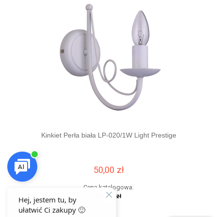
Kinkiet Perła biała LP-020/1W Light Prestige
Plafo
50,00 zł
Cena katalogowa:
100,00 zł
Najniższa cena z 30 dni