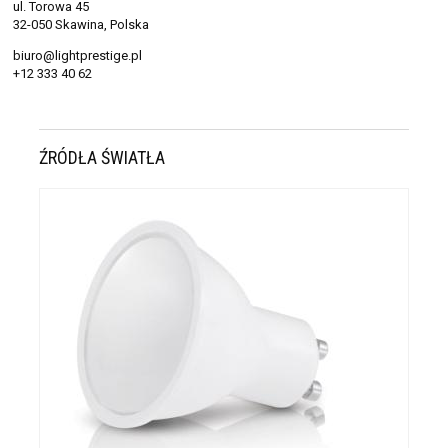
ul. Torowa 45
32-050 Skawina, Polska
biuro@lightprestige.pl
+12 333 40 62
ŹRÓDŁA ŚWIATŁA