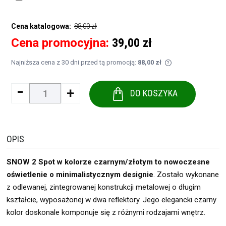
88,00 zł
Cena katalogowa:
Cena promocyjna:
39,00 zł
Najniższa cena z 30 dni przed tą promocją:
88,00 zł
Jeżeli produkt je
-
+
30 dni, wyświetla
DO KOSZYKA
momentu, kiedy p
sprzedaży.
OPIS
SNOW 2 Spot w kolorze czarnym/złotym to nowoczesne
oświetlenie o minimalistycznym designie
. Zostało wykonane
z odlewanej, zintegrowanej konstrukcji metalowej o długim
kształcie, wyposażonej w dwa reflektory. Jego elegancki czarny
kolor doskonale komponuje się z różnymi rodzajami wnętrz.